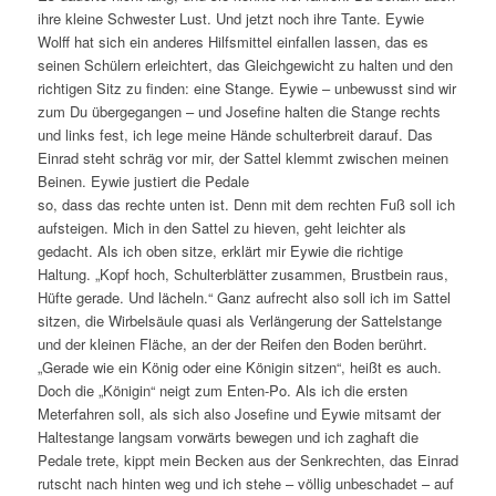
ihre kleine Schwester Lust. Und jetzt noch ihre Tante. Eywie
Wolff hat sich ein anderes Hilfsmittel einfallen lassen, das es
seinen Schülern erleichtert, das Gleichgewicht zu halten und den
richtigen Sitz zu finden: eine Stange. Eywie – unbewusst sind wir
zum Du übergegangen – und Josefine halten die Stange rechts
und links fest, ich lege meine Hände schulterbreit darauf. Das
Einrad steht schräg vor mir, der Sattel klemmt zwischen meinen
Beinen. Eywie justiert die Pedale
so, dass das rechte unten ist. Denn mit dem rechten Fuß soll ich
aufsteigen. Mich in den Sattel zu hieven, geht leichter als
gedacht. Als ich oben sitze, erklärt mir Eywie die richtige
Haltung. „Kopf hoch, Schulterblätter zusammen, Brustbein raus,
Hüfte gerade. Und lächeln.“ Ganz aufrecht also soll ich im Sattel
sitzen, die Wirbelsäule quasi als Verlängerung der Sattelstange
und der kleinen Fläche, an der der Reifen den Boden berührt.
„Gerade wie ein König oder eine Königin sitzen“, heißt es auch.
Doch die „Königin“ neigt zum Enten-Po. Als ich die ersten
Meterfahren soll, als sich also Josefine und Eywie mitsamt der
Haltestange langsam vorwärts bewegen und ich zaghaft die
Pedale trete, kippt mein Becken aus der Senkrechten, das Einrad
rutscht nach hinten weg und ich stehe – völlig unbeschadet – auf