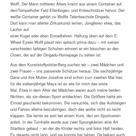
Wolff. Der Mann mittleren Alters kramt aus einem Container auf
demTempelhofer Feld Ellenbogen- und Knieschnützer hervor. Der
weiße Container gehört zu Wolffs Talenteschule Dingadu.
Dort kann man allerlei Zirkuskunst lernen, Jonglieren etwa, das
Laufen auf
einer Kugel oder eben Einradfahren. Haltung üben auf dem E-
Wheel Eywie Wolff passt rein optisch prima dazu – mit seinen
verschieden farbigen Schuhen erinnert er ein bisschen an den
Clown, der auf der Dingadu-Homepage zu sehen ist.
Aus dem Kunststoffpolster-Berg suchen wir – zwei Mädchen und
zwei Frauen – uns passende Schützer heraus. Die sechsjährige
Dana und ihre Mutter Josefine sind schon zum zweiten Mal hier,
für die siebenjährige Maya ist es wie für mich das erste
Mal. Etwa in dem Alter der Mädchen waren auch meine beiden
Nichten, als sie diesen Sport entdeckten. Die Größere hatte ein
Einrad geschenkt bekommen. Sie versuchte, sich das Aufsteigen
und Fahren alleine beizubringen, doch das wollte nicht so recht
klappen. Sie lernte es erst bei einem Kurs, den ein Sportverein
anbot. In der Turnhalle wurde aus zwei Sprungkästen eine Art
Startbox gebaut – an der die Kinder rechts und links Halt fanden.
Es dauerte nicht lang, und sie konnte frei fahren. Da bekam auch