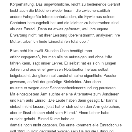
Körperhaltung. Das ungewöhnliche, leicht zu bedienende Gefährt
lockt auch die Mädchen wieder heran, die zwischenzeitlich
andere Fahrgeräte interessanterfanden, die Eywie aus seinem
Container herausgeholt hat und die leichter zu beherrschen sind
als das Einrad. „Dana ist etwas gefrustet, weil ihre eigene
Erwartung nicht mit ihrer Leistung übereinstimmt“, analysiert ihre
Mutter, „aber ich finde Einradfahren total cool.“
Etwa acht bis zwölf Stunden Üben benötigt man
erfahrungsgemäß, bis man alleine aufsteigen und ohne Hilfe
fahren kann, sagt unser Lehrer. Er selbst hat es sich in jungen
Jahren und aus einer gewissen Notsituation heraus selbst
beigebracht. Jonglieren sei zunächst seine eigentliche Passion
gewesen, erzählt der gebürtige Bielefelder. Aber dann
musste er wegen einer Sehnenscheidenentzündung pausieren.
Mit eingegipstem Arm suchte er eine Alternative zum Jonglieren
und kam aufs Einrad. „Die Leute haben dann gesagt: Er kann’s
einfach nicht lassen, jetzt hat er sich schon den Arm gebrochen,
aber er lässt einfach nicht vom Einrad.“ Einen Lehrer habe
er nicht gehabt, Einrad-Kurse habe es
damals noch nicht gegeben. Die erste kommerzielle Einradschule
soll 1993 in Köln gegründet worden sein.Da lag die Erfindung