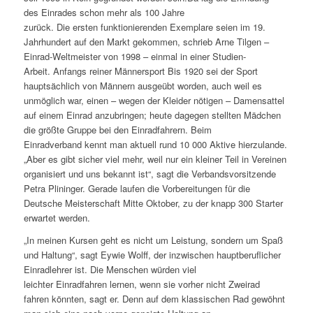
des Einrades schon mehr als 100 Jahre
zurück. Die ersten funktionierenden Exemplare seien im 19.
Jahrhundert auf den Markt gekommen, schrieb Arne Tilgen –
Einrad-Weltmeister von 1998 – einmal in einer Studien-
Arbeit. Anfangs reiner Männersport Bis 1920 sei der Sport
hauptsächlich von Männern ausgeübt worden, auch weil es
unmöglich war, einen – wegen der Kleider nötigen – Damensattel
auf einem Einrad anzubringen; heute dagegen stellten Mädchen
die größte Gruppe bei den Einradfahrern. Beim
Einradverband kennt man aktuell rund 10 000 Aktive hierzulande.
„Aber es gibt sicher viel mehr, weil nur ein kleiner Teil in Vereinen
organisiert und uns bekannt ist“, sagt die Verbandsvorsitzende
Petra Plininger. Gerade laufen die Vorbereitungen für die
Deutsche Meisterschaft Mitte Oktober, zu der knapp 300 Starter
erwartet werden.
„In meinen Kursen geht es nicht um Leistung, sondern um Spaß
und Haltung“, sagt Eywie Wolff, der inzwischen hauptberuflicher
Einradlehrer ist. Die Menschen würden viel
leichter Einradfahren lernen, wenn sie vorher nicht Zweirad
fahren könnten, sagt er. Denn auf dem klassischen Rad gewöhnt