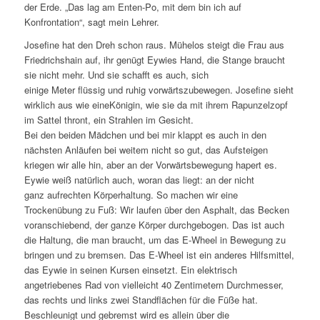
der Erde. „Das lag am Enten-Po, mit dem bin ich auf
Konfrontation“, sagt mein Lehrer.
Josefine hat den Dreh schon raus. Mühelos steigt die Frau aus
Friedrichshain auf, ihr genügt Eywies Hand, die Stange braucht
sie nicht mehr. Und sie schafft es auch, sich
einige Meter flüssig und ruhig vorwärtszubewegen. Josefine sieht
wirklich aus wie eineKönigin, wie sie da mit ihrem Rapunzelzopf
im Sattel thront, ein Strahlen im Gesicht.
Bei den beiden Mädchen und bei mir klappt es auch in den
nächsten Anläufen bei weitem nicht so gut, das Aufsteigen
kriegen wir alle hin, aber an der Vorwärtsbewegung hapert es.
Eywie weiß natürlich auch, woran das liegt: an der nicht
ganz aufrechten Körperhaltung. So machen wir eine
Trockenübung zu Fuß: Wir laufen über den Asphalt, das Becken
voranschiebend, der ganze Körper durchgebogen. Das ist auch
die Haltung, die man braucht, um das E-Wheel in Bewegung zu
bringen und zu bremsen. Das E-Wheel ist ein anderes Hilfsmittel,
das Eywie in seinen Kursen einsetzt. Ein elektrisch
angetriebenes Rad von vielleicht 40 Zentimetern Durchmesser,
das rechts und links zwei Standflächen für die Füße hat.
Beschleunigt und gebremst wird es allein über die